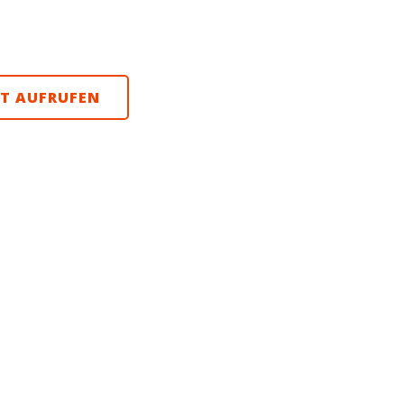
htsklick und „Speichern
 speichern.
ZT AUFRUFEN