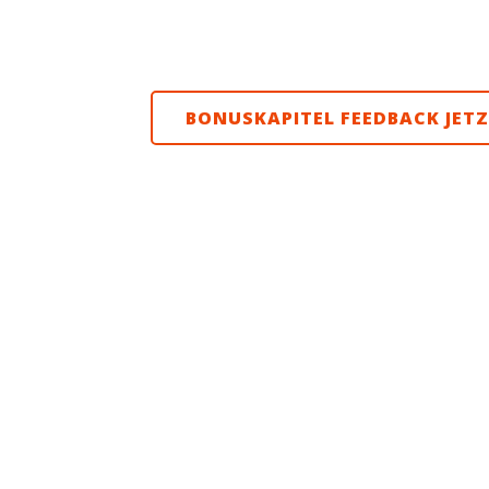
online aufrufen oder es Dir mit einem Rec
unter“ auf Deinem Gerät lokal
BONUSKAPITEL FEEDBACK JET