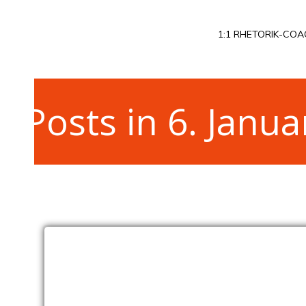
Zum
Inhalt
1:1 RHETORIK-COA
springen
Posts in 6. Janu