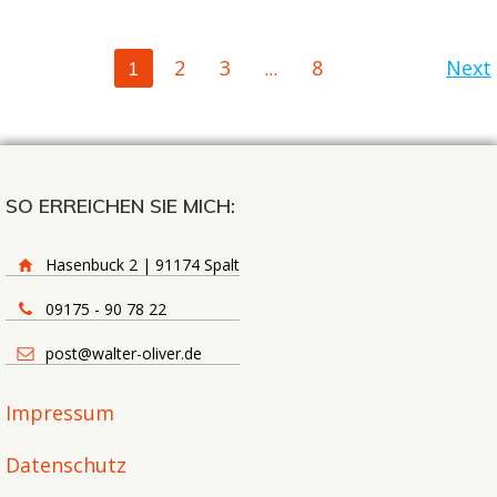
POSTS
POS
Page
Page
Page
Page
2
3
8
Next
1
…
NAVIGATION
NAV
SO ERREICHEN SIE MICH:
Hasenbuck 2 | 91174 Spalt
09175 - 90 78 22
post@walter-oliver.de
Impressum
Datenschutz