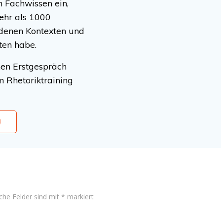
n Fachwissen ein,
ehr als 1000
iedenen Kontexten und
ten habe.
hen Erstgespräch
m Rhetoriktraining
!
iche Felder sind mit
*
markiert