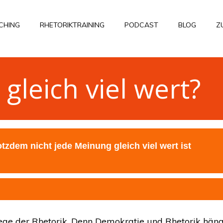
CHING
RHETORIKTRAINING
PODCAST
BLOG
Z
gleich viel wert?
ege der Rhetorik. Denn Demokratie und Rhetorik hän