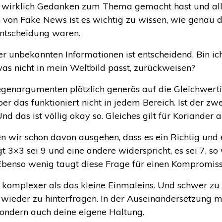
ir wirklich Gedanken zum Thema gemacht hast und all
n von Fake News ist es wichtig zu wissen, wie genau 
Entscheidung waren.
r unbekannten Informationen ist entscheidend. Bin i
was nicht in mein Weltbild passt, zurückweisen?
 Gegenargumenten plötzlich generös auf die Gleichwert
r das funktioniert nicht in jedem Bereich. Ist der zwei
nd das ist völlig okay so. Gleiches gilt für Koriander 
n wir schon davon ausgehen, dass es ein Richtig und e
3×3 sei 9 und eine andere widerspricht, es sei 7, so 
 Ebenso wenig taugt diese Frage für einen Kompromiss
viel komplexer als das kleine Einmaleins. Und schwer zu
wieder zu hinterfragen. In der Auseinandersetzung mi
Sondern auch deine eigene Haltung.