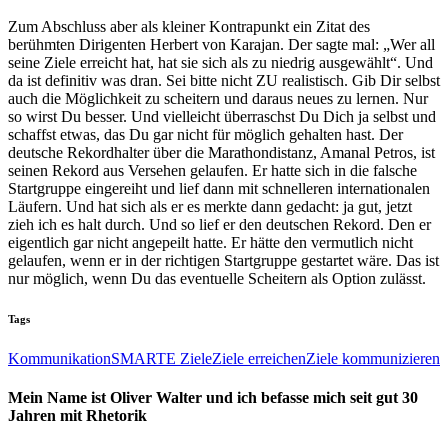
Zum Abschluss aber als kleiner Kontrapunkt ein Zitat des
berühmten Dirigenten Herbert von Karajan. Der sagte mal: „Wer all
seine Ziele erreicht hat, hat sie sich als zu niedrig ausgewählt“. Und
da ist definitiv was dran. Sei bitte nicht ZU realistisch. Gib Dir selbst
auch die Möglichkeit zu scheitern und daraus neues zu lernen. Nur
so wirst Du besser. Und vielleicht überraschst Du Dich ja selbst und
schaffst etwas, das Du gar nicht für möglich gehalten hast. Der
deutsche Rekordhalter über die Marathondistanz, Amanal Petros, ist
seinen Rekord aus Versehen gelaufen. Er hatte sich in die falsche
Startgruppe eingereiht und lief dann mit schnelleren internationalen
Läufern. Und hat sich als er es merkte dann gedacht: ja gut, jetzt
zieh ich es halt durch. Und so lief er den deutschen Rekord. Den er
eigentlich gar nicht angepeilt hatte. Er hätte den vermutlich nicht
gelaufen, wenn er in der richtigen Startgruppe gestartet wäre. Das ist
nur möglich, wenn Du das eventuelle Scheitern als Option zulässt.
Tags
Kommunikation
SMARTE Ziele
Ziele erreichen
Ziele kommunizieren
Mein Name ist Oliver Walter und ich befasse mich seit gut 30
Jahren mit Rhetorik