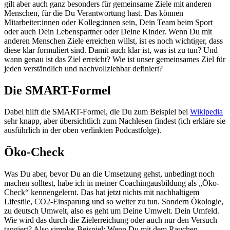
gilt aber auch ganz besonders für gemeinsame Ziele mit anderen
Menschen, für die Du Verantwortung hast. Das können
Mitarbeiter:innen oder Kolleg:innen sein, Dein Team beim Sport
oder auch Dein Lebenspartner oder Deine Kinder. Wenn Du mit
anderen Menschen Ziele erreichen willst, ist es noch wichtiger, dass
diese klar formuliert sind. Damit auch klar ist, was ist zu tun? Und
wann genau ist das Ziel erreicht? Wie ist unser gemeinsames Ziel für
jeden verständlich und nachvollziehbar definiert?
Die SMART-Formel
Dabei hilft die SMART-Formel, die Du zum Beispiel bei
Wikipedia
sehr knapp, aber übersichtlich zum Nachlesen findest (ich erkläre sie
ausführlich in der oben verlinkten Podcastfolge).
Öko-Check
Was Du aber, bevor Du an die Umsetzung gehst, unbedingt noch
machen solltest, habe ich in meiner Coachingausbildung als „Öko-
Check“ kennengelernt. Das hat jetzt nichts mit nachhaltigem
Lifestile, CO2-Einsparung und so weiter zu tun. Sondern Ökologie,
zu deutsch Umwelt, also es geht um Deine Umwelt. Dein Umfeld.
Wie wird das durch die Zielerreichung oder auch nur den Versuch
tangiert? Also simples Beispiel: Wenn Du mit dem Rauchen