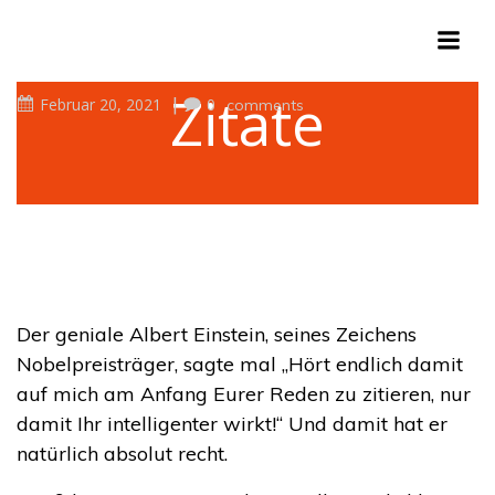
Zum
Inhalt
springen
Zitate
|
Februar 20, 2021
0
comments
Der geniale Albert Einstein, seines Zeichens
Nobelpreisträger, sagte mal „Hört endlich damit
auf mich am Anfang Eurer Reden zu zitieren, nur
damit Ihr intelligenter wirkt!“ Und damit hat er
natürlich absolut recht.