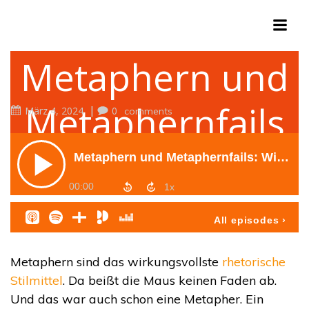
Zum
Inhalt
springen
Metaphern und
Metaphernfails
|
März 4, 2024
0
comments
Metaphern sind das wirkungsvollste
rhetorische
Stilmittel
. Da beißt die Maus keinen Faden ab.
Und das war auch schon eine Metapher. Ein