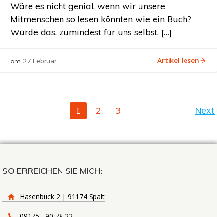
Wäre es nicht genial, wenn wir unsere
Mitmenschen so lesen könnten wie ein Buch?
Würde das, zumindest für uns selbst, […]
Artikel lesen
27 Februar
am
POSTS
POS
Page
Page
Page
2
3
Next
1
NAVIGATION
NAV
SO ERREICHEN SIE MICH:
Hasenbuck 2 | 91174 Spalt
09175 - 90 78 22